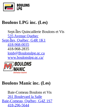
Boulons LPG inc. (Les)
Sept-Îles
Quincaillerie
Boulons et Vis
535 Avenue Quebec
Sept-Îles, Québec, G4R 1K1
418-968-0035
418-968-2835
loisb@Boulonslpg.qc.ca
www.boulonslpg.qc.ca/
Boulons Manic inc. (Les)
Baie-Comeau
Boulons et Vis
261 Boulevard la Salle
Baie-Comeau, Québec, G4Z 1S7
418-296-5644