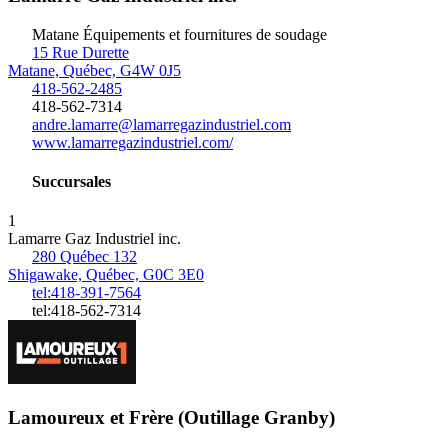
Matane
Équipements et fournitures de soudage
15 Rue Durette
Matane, Québec, G4W 0J5
418-562-2485
418-562-7314
andre.lamarre@lamarregazindustriel.com
www.lamarregazindustriel.com/
Succursales
1
Lamarre Gaz Industriel inc.
280 Québec 132
Shigawake, Québec, G0C 3E0
tel:418-391-7564
tel:418-562-7314
Lamoureux et Frère (Outillage Granby)