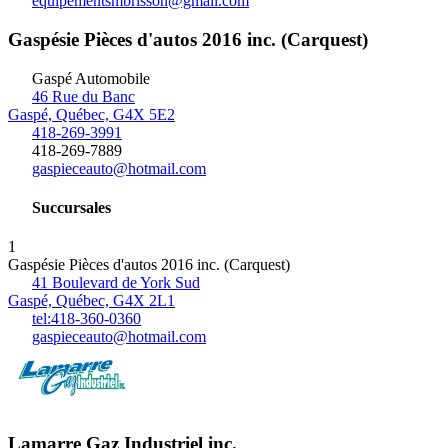
equipementsmbrisson@gmail.com
Gaspésie Pièces d'autos 2016 inc. (Carquest)
Gaspé
Automobile
46 Rue du Banc
Gaspé, Québec, G4X 5E2
418-269-3991
418-269-7889
gaspieceauto@hotmail.com
Succursales
1
Gaspésie Pièces d'autos 2016 inc. (Carquest)
41 Boulevard de York Sud
Gaspé, Québec, G4X 2L1
tel:418-360-0360
gaspieceauto@hotmail.com
Lamarre Gaz Industriel inc.