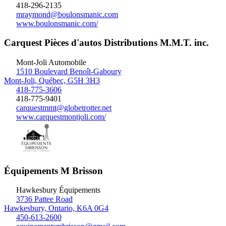
418-296-2135
mraymond@boulonsmanic.com
www.boulonsmanic.com/
Carquest Pièces d'autos Distributions M.M.T. inc.
Mont-Joli
Automobile
1510 Boulevard Benoît-Gaboury
Mont-Joli, Québec, G5H 3H3
418-775-3606
418-775-9401
carquestmmt@globetrotter.net
www.carquestmontjoli.com/
Équipements M Brisson
Hawkesbury
Équipements
3736 Pattee Road
Hawkesbury, Ontario, K6A 0G4
450-613-2600