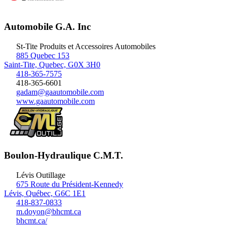
Automobile G.A. Inc
St-Tite
Produits et Accessoires Automobiles
885 Quebec 153
Saint-Tite, Quebec, G0X 3H0
418-365-7575
418-365-6601
gadam@gaautomobile.com
www.gaautomobile.com
Boulon-Hydraulique C.M.T.
Lévis
Outillage
675 Route du Président-Kennedy
Lévis, Québec, G6C 1E1
418-837-0833
m.doyon@bhcmt.ca
bhcmt.ca/